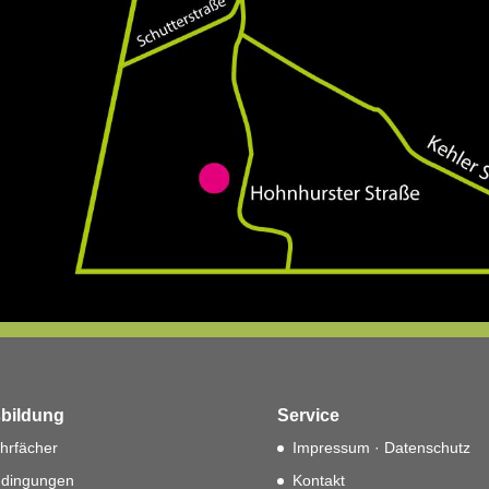
bildung
Service
hrfächer
Impressum · Datenschutz
dingungen
Kontakt