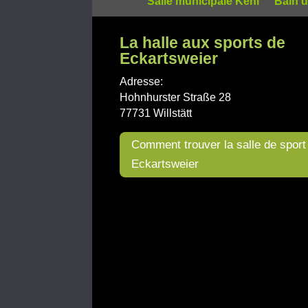
Salle municipale Kehl
Bain d
La halle aux sports de
Eckartsweier
Adresse:
Hohnhurster Straße 28
77731 Willstätt
Comment trouver la salle de sport
Eckartsweier