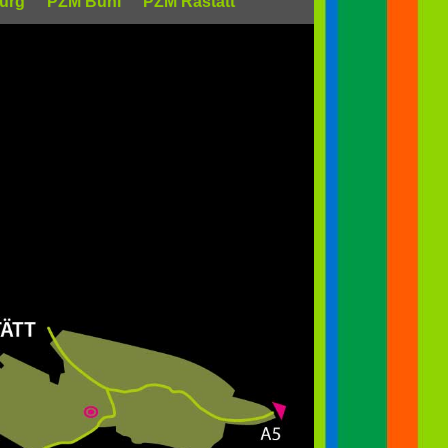
burg
PZM Bühl
PZM Rastatt