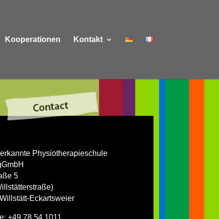
Kooperationen
Kontakt
nerkannte Physiotherapieschule
 gGmbH
aße 5
illstätterstraße)
illstätt-Eckartsweier
e: +49 78 54 1011