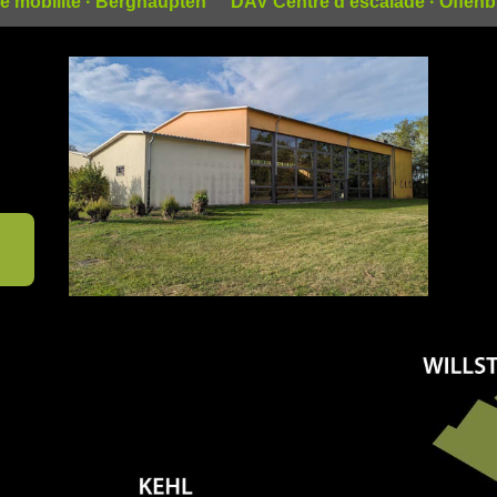
e mobilité · Berghaupten
DAV Centre d’escalade · Offen