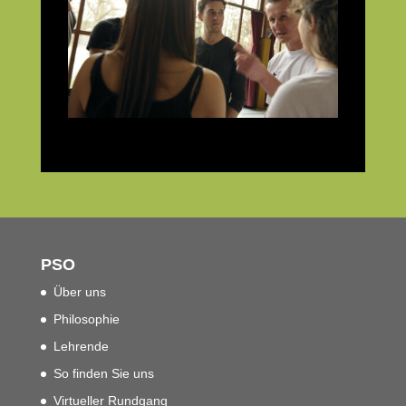
PSO
Über uns
Philosophie
Lehrende
So finden Sie uns
Virtueller Rundgang